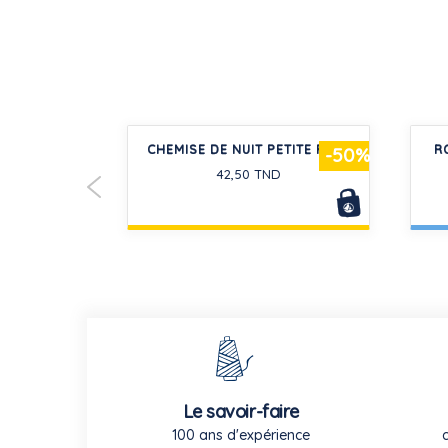
 COTON
CHEMISE DE NUIT PETITE FILLE
R
-30%
-50%
S RAYÉE
42,50 TND
D
Le savoir-faire
100 ans d'expérience