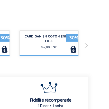
OTON
CARDIGAN EN COTON ENFANT
1,
-30%
-30%
FILLE
95,0
147,00 TND
Fidélité récompensée
1 Dinar = 1 point