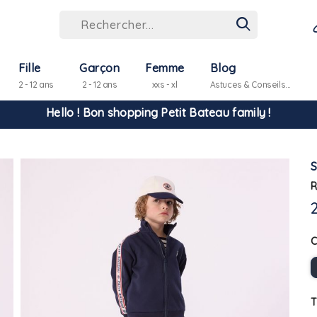
Fille
Garçon
Femme
Blog
2 - 12 ans
2 - 12 ans
xxs - xl
Astuces & Conseils...
Hello ! Bon shopping Petit Bateau family !
La livraison est assurée partout en Tunisie !
R
-10% pour tout paiement par carte bancaire (hors promo)
T