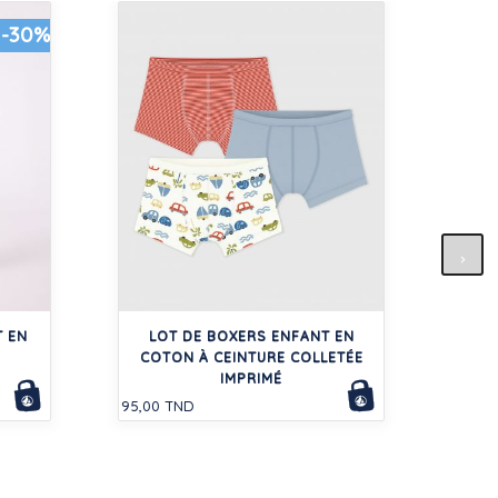
-30%
SWE
 EN
LOT DE BOXERS ENFANT EN
110,0
COTON À CEINTURE COLLETÉE
IMPRIMÉ
95,00 TND