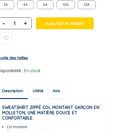
3A
4A
6A
10A
12A
-
+
AJOUTER AU PANIER
uide des tailles
isponibilité :
En stock
Description
Utilité
Avis
SWEATSHIRT ZIPPÉ COL MONTANT GARÇON EN
MOLLETON, UNE MATIÈRE DOUCE ET
CONFORTABLE.
Col montant.