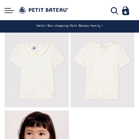
Hello ! Bon shopping Petit Bateau family !
La livraison est assurée partout en Tunisie !
-10% pour tout paiement par carte bancaire (hors promo)