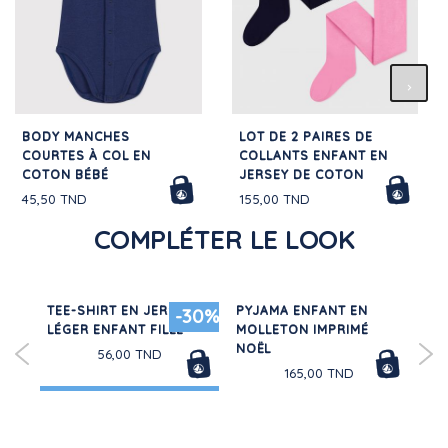
BODY MANCHES
LOT DE 2 PAIRES DE
COURTES À COL EN
COLLANTS ENFANT EN
COTON BÉBÉ
JERSEY DE COTON
45,50 TND
155,00 TND
COMPLÉTER LE LOOK
TEE-SHIRT EN JERSEY
PYJAMA ENFANT EN
PY
20%
-30%
EN
LÉGER ENFANT FILLE
MOLLETON IMPRIMÉ
EN
NOËL
À 
56,00 TND
165,00 TND