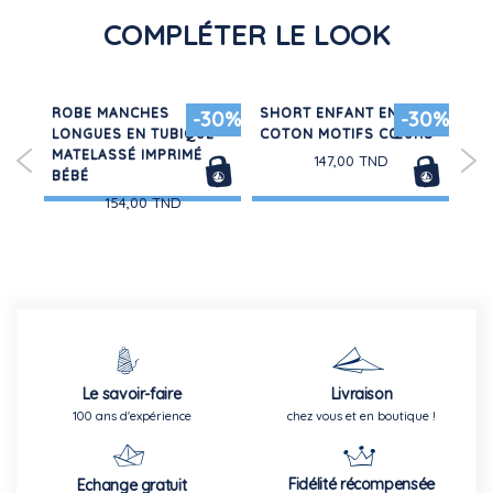
COMPLÉTER LE LOOK
ROBE MANCHES
SHORT ENFANT EN
RO
30%
-30%
-30%
E
LONGUES EN TUBIQUE
COTON MOTIFS CŒURS
TUL
MATELASSÉ IMPRIMÉ
147,00 TND
BÉBÉ
154,00 TND
Le savoir-faire
Livraison
100 ans d'expérience
chez vous et en boutique !
Fidélité récompensée
Echange gratuit