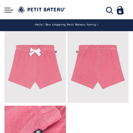
Hello ! Bon shopping Petit Bateau family !
La livraison est assurée partout en Tunisie !
-10% pour tout paiement par carte bancaire (hors promo)