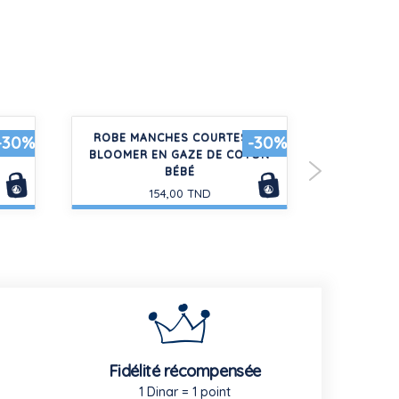
ŒURS
ROBE MANCHES COURTES ET
LOT DE 2 
-30%
-30%
BLOOMER EN GAZE DE COTON
COTON ET
BÉBÉ
154,00 TND
Fidélité récompensée
1 Dinar = 1 point