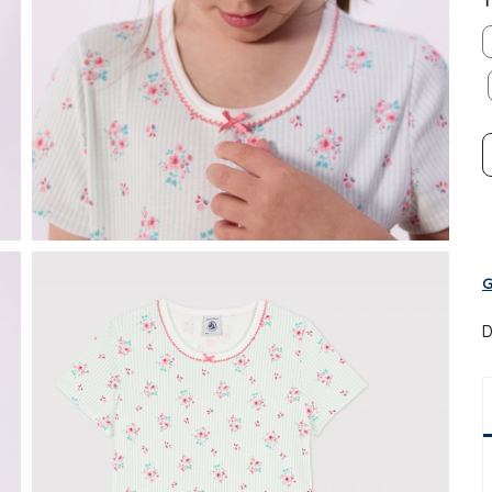
T
G
D