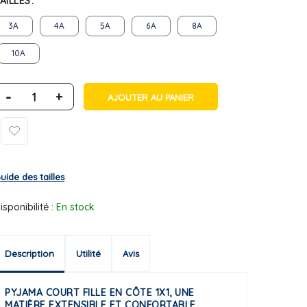
AILLES
3A
4A
5A
6A
8A
10A
-
+
AJOUTER AU PANIER
uide des tailles
isponibilité :
En stock
Description
Utilité
Avis
PYJAMA COURT FILLE EN CÔTE 1X1, UNE
MATIÈRE EXTENSIBLE ET CONFORTABLE.