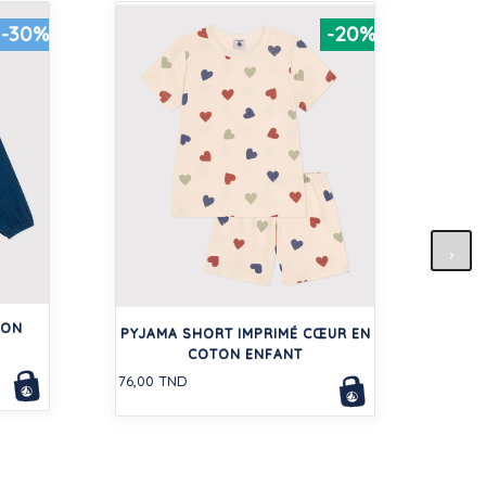
-30%
-20%
SAC
TON
240,0
PYJAMA SHORT IMPRIMÉ CŒUR EN
COTON ENFANT
76,00 TND