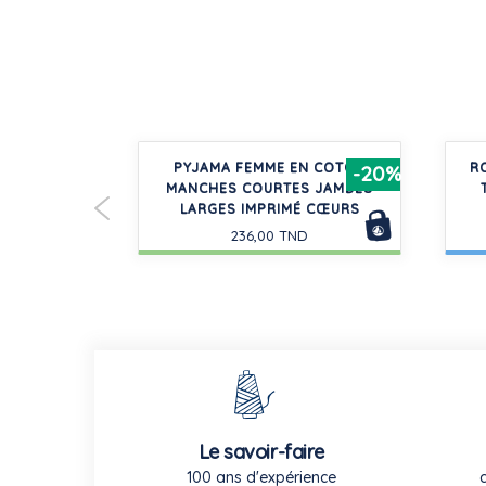
USSETTES
PYJAMA FEMME EN COTON
R
-20%
N SPORT
MANCHES COURTES JAMBES
LARGES IMPRIMÉ CŒURS
236,00 TND
Le savoir-faire
100 ans d'expérience