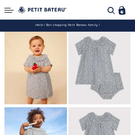
Hello ! Bon shopping Petit Bateau family !
La livraison est assurée partout en Tunisie !
-10% pour tout paiement par carte bancaire (hors promo)