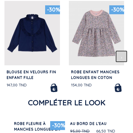
-30%
-30%
BLOUSE EN VELOURS FIN
ROBE ENFANT MANCHES
ENFANT FILLE
LONGUES EN COTON
147,00 TND
154,00 TND
COMPLÉTER LE LOOK
RS
ROBE FLEURIE À
AU BORD DE L'EAU
TE
30%
-30%
TON
MANCHES LONGUES EN
BI
95,00 TND
66,50 TND