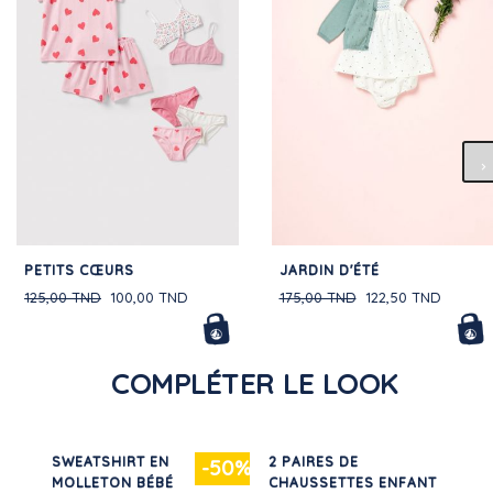
PETITS CŒURS
JARDIN D'ÉTÉ
125,00 TND
100,00 TND
175,00 TND
122,50 TND
COMPLÉTER LE LOOK
É
SWEATSHIRT EN
2 PAIRES DE
50%
-50%
MOLLETON BÉBÉ
CHAUSSETTES ENFANT