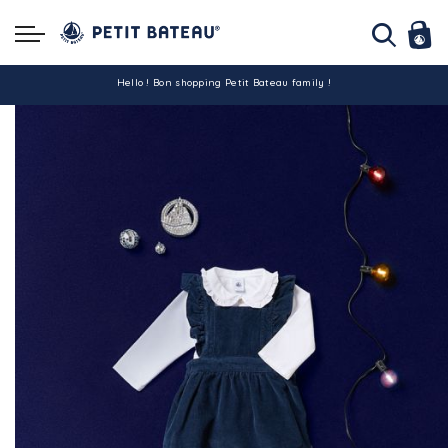
Hello ! Bon shopping Petit Bateau family !
La livraison est assurée partout en Tunisie !
-10% pour tout paiement par carte bancaire (hors promo)