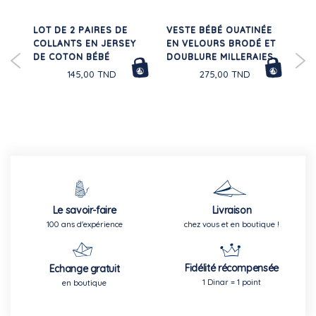
ET
LOT DE 2 PAIRES DE
VESTE BÉBÉ OUATINÉE
PA
30%
COLLANTS EN JERSEY
EN VELOURS BRODÉ ET
SE
DE COTON BÉBÉ
DOUBLURE MILLERAIES
145,00 TND
275,00 TND
Le savoir-faire
Livraison
100 ans d'expérience
chez vous et en boutique !
Fidélité récompensée
Echange gratuit
1 Dinar = 1 point
en boutique