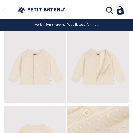
Hello ! Bon shopping Petit Bateau family !
La livraison est assurée partout en Tunisie !
-10% pour tout paiement par carte bancaire (hors promo)