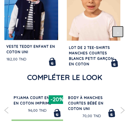
VESTE TEDDY ENFANT EN
LOT DE 2 TEE-SHIRTS
COTON UNI
MANCHES COURTES
BLANCS PETIT GARÇON
182,00 TND
EN COTON
56,00 TND
COMPLÉTER LE LOOK
NT
PYJAMA COURT ENFANT
BODY À MANCHES
LO
20%
-20%
EN COTON IMPRIMÉ
COURTES BÉBÉ EN
TR
COTON UNI
CO
96,00 TND
70,00 TND