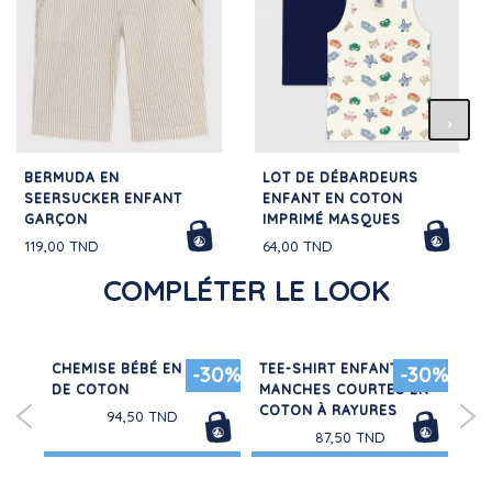
BERMUDA EN
LOT DE DÉBARDEURS
SEERSUCKER ENFANT
ENFANT EN COTON
GARÇON
IMPRIMÉ MASQUES
119,00 TND
64,00 TND
COMPLÉTER LE LOOK
CHEMISE BÉBÉ EN GAZE
TEE-SHIRT ENFANT
PA
30%
-30%
-30%
UX
DE COTON
MANCHES COURTES EN
EN
COTON À RAYURES
94,50 TND
87,50 TND