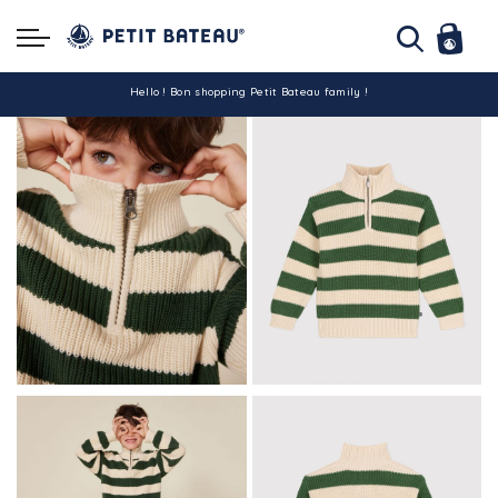
Hello ! Bon shopping Petit Bateau family !
La livraison est assurée partout en Tunisie !
-10% pour tout paiement par carte bancaire (hors promo)