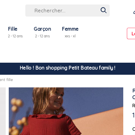
Fille
Garçon
Femme
L
2 - 12 ans
2 - 12 ans
xxs - xl
Hello ! Bon shopping Petit Bateau family !
La livraison est assurée partout en Tunisie !
t fille
-10% pour tout paiement par carte bancaire (hors promo)
R