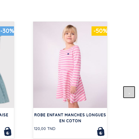
-30%
-50%
SHOR
55,00
AISE
ROBE ENFANT MANCHES LONGUES
EN COTON
120,00 TND