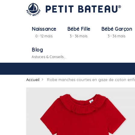
Naissance
Bébé Fille
Bébé Garçon
0 - 12 mois
3 - 36 mois
3 - 36 mois
Blog
Astuces & Conseils...
Accueil
Robe manches courtes en gaze de coton enfan