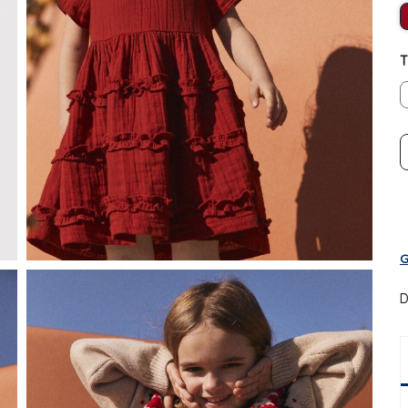
T
G
D