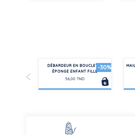
OUCLETTE
DÉBARDEUR EN BOUCLETTE
MAIL
-30%
-30%
 FILLE
ÉPONGE ENFANT FILLE
56,00 TND