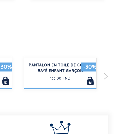
ON
PANTALON EN TOILE DE COTON
SWEAT
-30%
-30%
RAYÉ ENFANT GARÇON
MA
133,00 TND