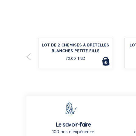
 BÉBÉ EN
LOT DE 2 CHEMISES À BRETELLES
LO
-30%
 ET COLLANT
BLANCHES PETITE FILLE
D
70,00 TND
Le savoir-faire
100 ans d'expérience