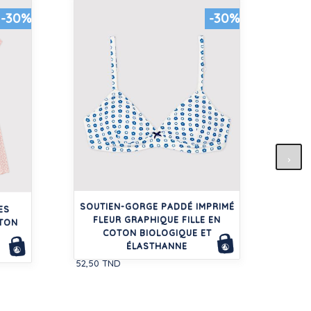
-30%
-30%
TE
SOUTIEN-GORGE PADDÉ IMPRIMÉ
56,00
ES
FLEUR GRAPHIQUE FILLE EN
OTON
COTON BIOLOGIQUE ET
ÉLASTHANNE
52,50 TND