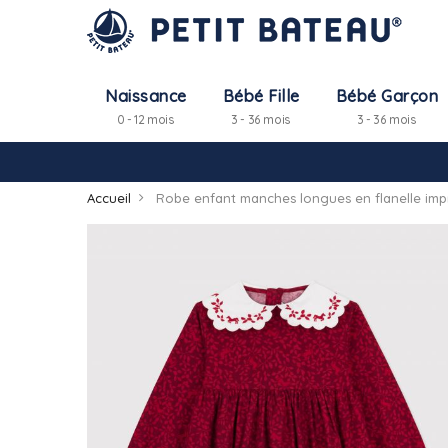
Naissance
Bébé Fille
Bébé Garçon
0 - 12 mois
3 - 36 mois
3 - 36 mois
Accueil
Robe enfant manches longues en flanelle imp