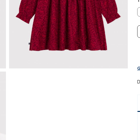
T
G
D