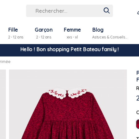
Hello ! Bon shopping Petit Bateau family !
Fille
Garçon
Femme
Blog
2 - 12 ans
2 - 12 ans
xxs - xl
Astuces & Conseils...
La livraison est assurée partout en Tunisie !
rimée
-10% pour tout paiement par carte bancaire (hors promo)
R