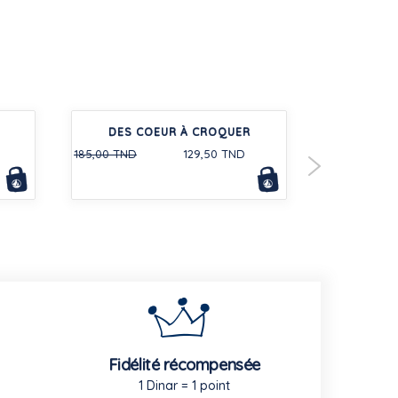
DES COEUR À CROQUER
ENSEMBLE
185,00 TND
129,50 TND
Fidélité récompensée
1 Dinar = 1 point