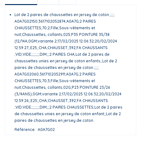
Lot de 2 paires de chaussettes en jersey de coton.;;;;;
A0A7G02150;3617102052874;A0A7G;2 PAIRES
CHAUSSETTES;70;2;Fille;Sous-vêtements et
nuit;Chaussettes, collants;025;P35 POINTURE 35/38
(12/14A;0GM;variante 2;17/02/2025 12:06:32;20/02/2024
12:59:27;;E25;;CHA;CHAUSSET.;392;FA CHAUSSANTS
;VID;VIDE;;;;;;;;;DIM;;;2 PAIRES CHA;Lot de 2 paires de
chaussettes unies en jersey de coton enfants;;Lot de 2
paires de chaussettes en jersey de coton.;;;;;
A0A7G02060;3617102052911;A0A7G;2 PAIRES
CHAUSSETTES;70;3;Fille;Sous-vêtements et
nuit;Chaussettes, collants;02G;P23 POINTURE 23/26
(3/4ANS);0GM;variante 2;17/02/2025 12:06:32;20/02/2024
12:59:26;;E25;;CHA;CHAUSSET.;392;FA CHAUSSANTS
;VID;VIDE;;;;;;;;;DIM;;;2 PAIRES CHAUSSETTES;Lot de 2 paires
de chaussettes unies en jersey de coton enfant;;Lot de 2
paires de chaussettes en jersey de coton.
Référence
A0A7G02