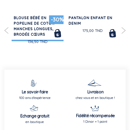
BLOUSE BÉBÉ EN
PANTALON ENFANT EN
RA
30%
-30%
RS
POPELINE DE COTON
DENIM
MANCHES LONGUES,
175,00 TND
BRODÉE CŒURS
136,50 TND
Le savoir-faire
Livraison
100 ans d'expérience
chez vous et en boutique !
Fidélité récompensée
Echange gratuit
1 Dinar = 1 point
en boutique