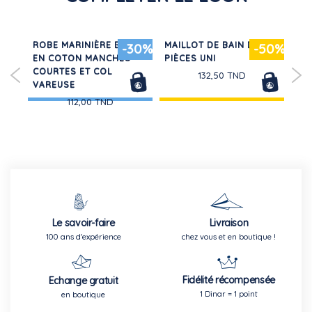
N
ROBE MARINIÈRE BÉBÉ
MAILLOT DE BAIN DEUX
PY
30%
-30%
-50%
EN COTON MANCHES
PIÈCES UNI
VE
COURTES ET COL
AU
132,50 TND
VAREUSE
CŒ
112,00 TND
Le savoir-faire
Livraison
100 ans d'expérience
chez vous et en boutique !
Fidélité récompensée
Echange gratuit
1 Dinar = 1 point
en boutique