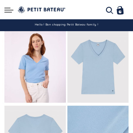
Hello ! Bon shopping Petit Bateau family !
La livraison est assurée partout en Tunisie !
-10% pour tout paiement par carte bancaire (hors promo)