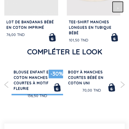
LOT DE BANDANAS BÉBÉ
TEE-SHIRT MANCHES
EN COTON IMPRIMÉ
LONGUES EN TUBIQUE
BÉBÉ
76,00 TND
101,50 TND
COMPLÉTER LE LOOK
UE
BLOUSE ENFANT EN
BODY À MANCHES
BL
30%
-30%
N
COTON MANCHES
COURTES BÉBÉ EN
GA
COURTES À MOTIF
COTON UNI
ENF
FLEURIE
70,00 TND
136,50 TND