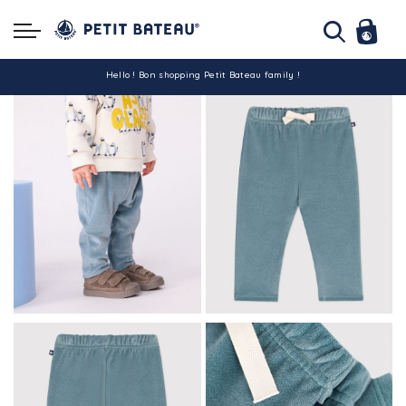
Hello ! Bon shopping Petit Bateau family !
La livraison est assurée partout en Tunisie !
-10% pour tout paiement par carte bancaire (hors promo)