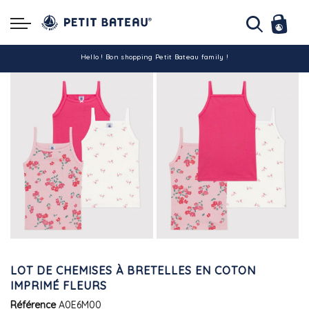
Hello ! Bon shopping Petit Bateau family !
La livraison est assurée partout en Tunisie !
-10% pour tout paiement par carte bancaire (hors promo)
LOT DE CHEMISES À BRETELLES EN COTON
IMPRIMÉ FLEURS
Référence
A0E6M00