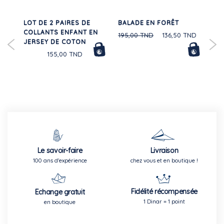
LOT DE 2 PAIRES DE
BALADE EN FORÊT
PO
30%
E
COLLANTS ENFANT EN
CO
195,00 TND
136,50 TND
JERSEY DE COTON
LO
155,00 TND
Le savoir-faire
Livraison
100 ans d'expérience
chez vous et en boutique !
Fidélité récompensée
Echange gratuit
1 Dinar = 1 point
en boutique