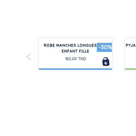
É MANCHES
ROBE MANCHES LONGUES UNIE
PYJA
-30%
-30%
 FILLE
ENFANT FILLE
182,00 TND