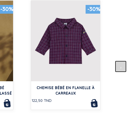
-30%
-30%
R
BÉ
CHEMISE BÉBÉ EN FLANELLE À
108,5
ELASSÉ
CARREAUX
122,50 TND