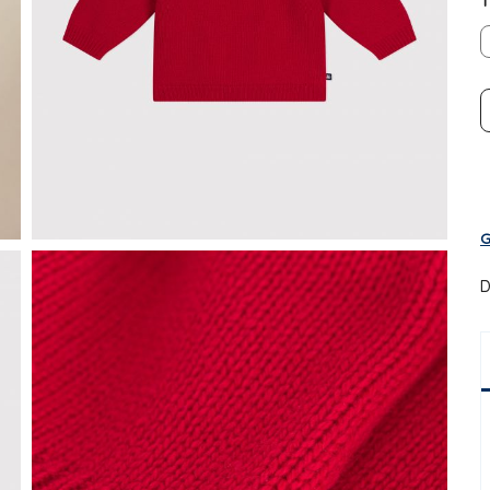
T
G
D