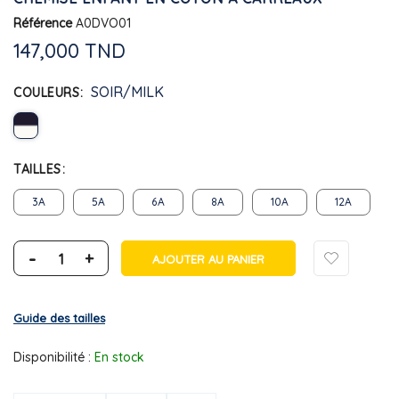
Référence
A0DVO01
147,000 TND
SOIR/MILK
COULEURS
TAILLES
3A
5A
6A
8A
10A
12A
-
+
AJOUTER AU PANIER
Guide des tailles
Disponibilité :
En stock