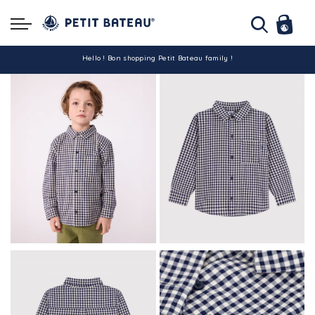
Hello ! Bon shopping Petit Bateau family !
La livraison est assurée partout en Tunisie !
-10% pour tout paiement par carte bancaire (hors promo)