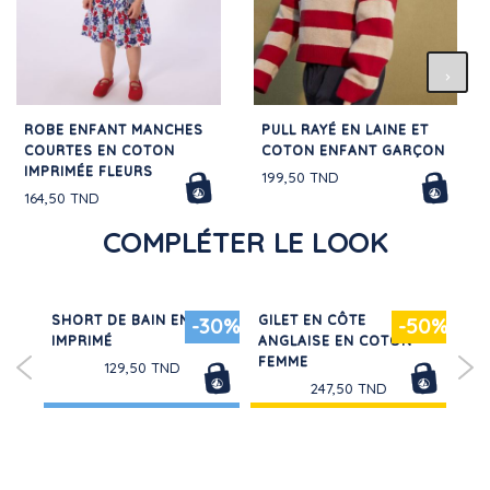
ROBE ENFANT MANCHES
PULL RAYÉ EN LAINE ET
COURTES EN COTON
COTON ENFANT GARÇON
IMPRIMÉE FLEURS
199,50 TND
164,50 TND
COMPLÉTER LE LOOK
SHORT DE BAIN ENFANT
GILET EN CÔTE
PA
30%
-30%
-50%
NI
IMPRIMÉ
ANGLAISE EN COTON
MO
FEMME
129,50 TND
247,50 TND