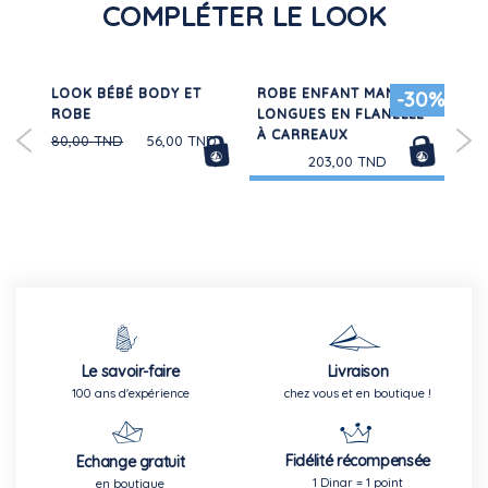
COMPLÉTER LE LOOK
LOOK BÉBÉ BODY ET
ROBE ENFANT MANCHES
MAI
50%
-30%
LE
ROBE
LONGUES EN FLANELLE
PI
À CARREAUX
FIL
80,00 TND
56,00 TND
203,00 TND
Le savoir-faire
Livraison
100 ans d'expérience
chez vous et en boutique !
Fidélité récompensée
Echange gratuit
1 Dinar = 1 point
en boutique