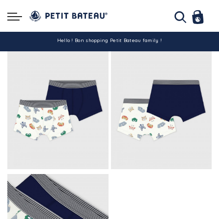
Hello ! Bon shopping Petit Bateau family !
La livraison est assurée partout en Tunisie !
-10% pour tout paiement par carte bancaire (hors promo)