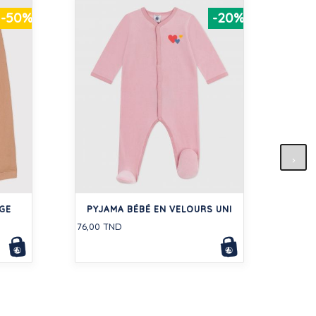
-50%
-20%
SH
115,5
GE
PYJAMA BÉBÉ EN VELOURS UNI
76,00 TND