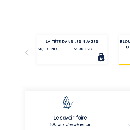
EN JERSEY
LA TÊTE DANS LES NUAGES
BLOU
-30%
FILLE
L
80,00 TND
64,00 TND
Le savoir-faire
100 ans d'expérience