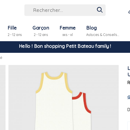
Fille
Garçon
Femme
Blog
2 - 12 ans
2 - 12 ans
xxs - xl
Astuces & Conseils...
Hello ! Bon shopping Petit Bateau family !
bé
La livraison est assurée partout en Tunisie !
-10% pour tout paiement par carte bancaire (hors promo)
R
G
D