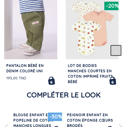
-20%
PANTALON BÉBÉ EN
LOT DE BODIES
DENIM COLORÉ UNI
MANCHES COURTES EN
COTON IMPRIMÉ FRUITS
195,00 TND
BÉBÉ
76,00 TND
COMPLÉTER LE LOOK
S
BLOUSE ENFANT EN
PEIGNOIR ENFANT EN
CIR
-30%
POPELINE DE COTON
COTON ÉPONGE CŒURS
MANCHES LONGUES
BRODÉS