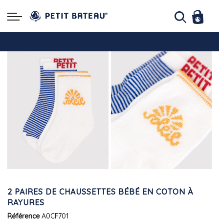
Hello ! Bon shopping Petit Bateau family !
La livraison est assurée partout en Tunisie !
-10% pour tout paiement par carte bancaire (hors promo)
2 PAIRES DE CHAUSSETTES BÉBÉ EN COTON À
RAYURES
Référence
A0CF701