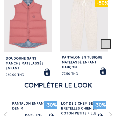
-50%
PANTALON EN TUBIQUE
DOUDOUNE SANS
MATELASSÉ ENFANT
MANCHE MATELASSÉE
GARÇON
ENFANT
77,50 TND
260,00 TND
COMPLÉTER LE LOOK
ANT
PANTALON ENFANT EN
LOT DE 2 CHEMISES À
LO
20%
-30%
-30%
DENIM
BRETELLES CHIEN EN
EN
COTON PETITE FILLE
MA
136,50 TND