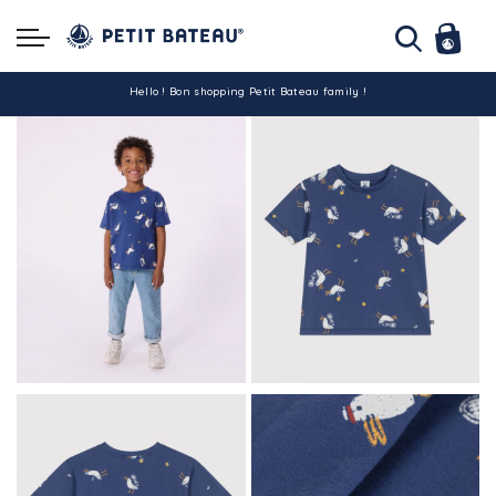
Hello ! Bon shopping Petit Bateau family !
La livraison est assurée partout en Tunisie !
-10% pour tout paiement par carte bancaire (hors promo)