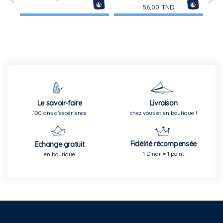
IM
56,00 TND
Le savoir-faire
Livraison
100 ans d'expérience
chez vous et en boutique !
Fidélité récompensée
Echange gratuit
1 Dinar = 1 point
en boutique