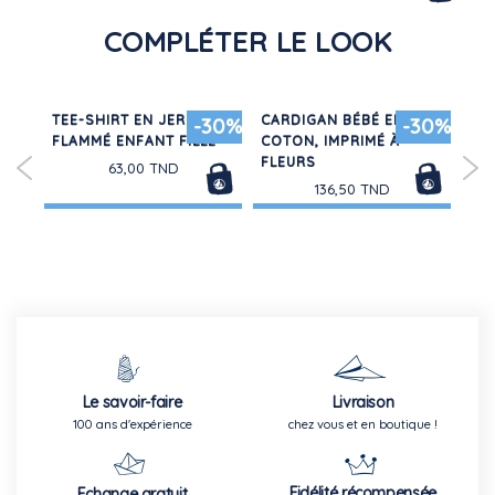
COMPLÉTER LE LOOK
TEE-SHIRT EN JERSEY
CARDIGAN BÉBÉ EN
SW
50%
-30%
-30%
INE
FLAMMÉ ENFANT FILLE
COTON, IMPRIMÉ À
MO
FLEURS
63,00 TND
136,50 TND
Le savoir-faire
Livraison
100 ans d'expérience
chez vous et en boutique !
Fidélité récompensée
Echange gratuit