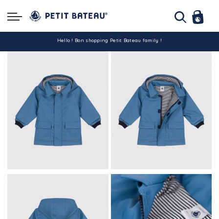
Hello ! Bon shopping Petit Bateau family !
La livraison est assurée partout en Tunisie !
-10% pour tout paiement par carte bancaire (hors promo)