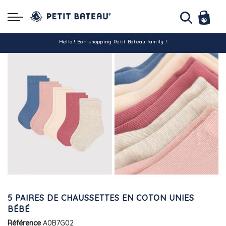
Hello ! Bon shopping Petit Bateau family !
La livraison est assurée partout en Tunisie !
-10% pour tout paiement par carte bancaire (hors promo)
5 PAIRES DE CHAUSSETTES EN COTON UNIES
BÉBÉ
Référence
A0B7G02