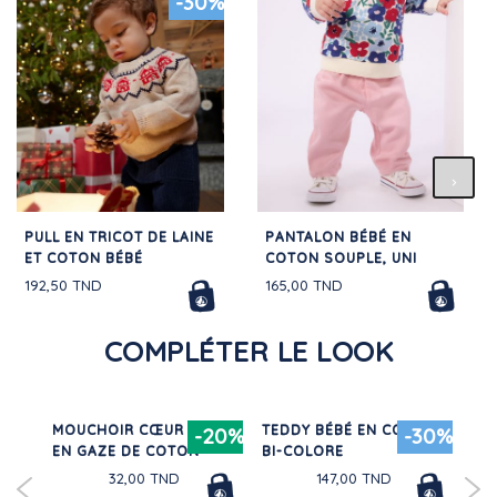
-30%
PULL EN TRICOT DE LAINE
PANTALON BÉBÉ EN
ET COTON BÉBÉ
COTON SOUPLE, UNI
192,50 TND
165,00 TND
COMPLÉTER LE LOOK
MOUCHOIR CŒUR BÉBÉ
TEDDY BÉBÉ EN COTON
RE
30%
-20%
-30%
EN GAZE DE COTON
BI-COLORE
32,00 TND
147,00 TND