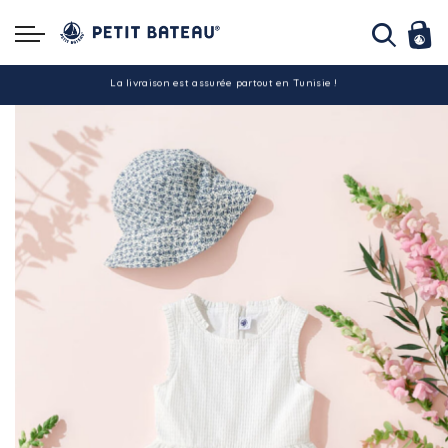
Hello ! Bon shopping Petit Bateau family !
La livraison est assurée partout en Tunisie !
-10% pour tout paiement par carte bancaire (hors promo)