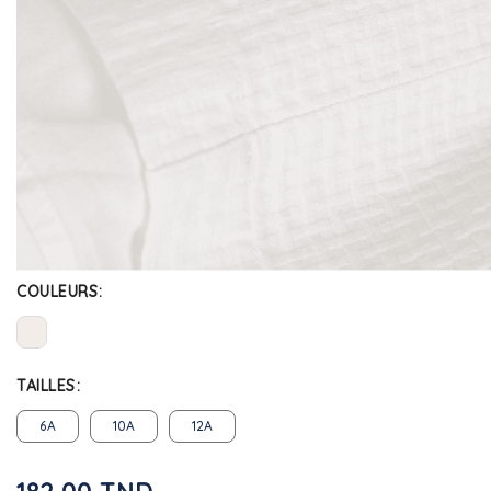
COULEURS
TAILLES
6A
10A
12A