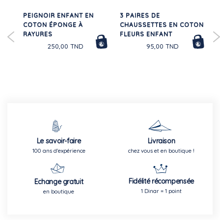
PEIGNOIR ENFANT EN
3 PAIRES DE
30%
COTON ÉPONGE À
CHAUSSETTES EN COTON
E
RAYURES
FLEURS ENFANT
250,00 TND
95,00 TND
Le savoir-faire
Livraison
100 ans d'expérience
chez vous et en boutique !
Fidélité récompensée
Echange gratuit
1 Dinar = 1 point
en boutique