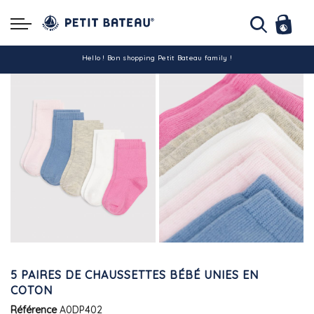
Hello ! Bon shopping Petit Bateau family !
La livraison est assurée partout en Tunisie !
-10% pour tout paiement par carte bancaire (hors promo)
5 PAIRES DE CHAUSSETTES BÉBÉ UNIES EN
COTON
Référence
A0DP402