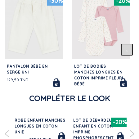
-30%
-20%
PANTALON BÉBÉ EN
LOT DE BODIES
SERGE UNI
MANCHES LONGUES EN
COTON IMPRIMÉ FLEURI
129,50 TND
BÉBÉ
76,00 TND
COMPLÉTER LE LOOK
 EN
ROBE ENFANT MANCHES
LOT DE DÉBARDEURS
SH
50%
-20%
LONGUES EN COTON
ENFANT EN COTON
ENF
UNIE
IMPRIMÉ
PHOSPHORESCENT