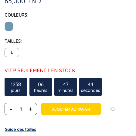
63,000 TND
COULEURS
TAILLES
L
VITE! SEULEMENT 1 EN STOCK
1238
06
47
44
jours
heures
minutes
secondes
-
+
AJOUTER AU PANIER
Guide des tailles