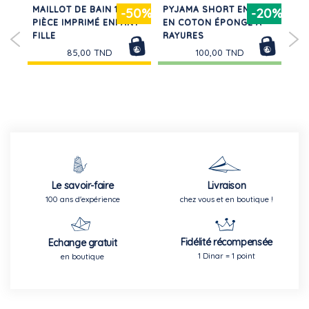
MAILLOT DE BAIN 1
PYJAMA SHORT ENFANT
RO
20%
-50%
-20%
EN
PIÈCE IMPRIMÉ ENFANT
EN COTON ÉPONGE À
LO
URI
FILLE
RAYURES
BÉ
85,00 TND
100,00 TND
Le savoir-faire
Livraison
100 ans d'expérience
chez vous et en boutique !
Fidélité récompensée
Echange gratuit
1 Dinar = 1 point
en boutique