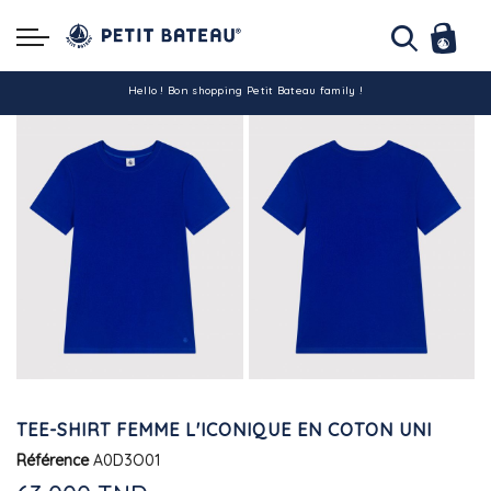
Hello ! Bon shopping Petit Bateau family !
La livraison est assurée partout en Tunisie !
-10% pour tout paiement par carte bancaire (hors promo)
TEE-SHIRT FEMME L'ICONIQUE EN COTON UNI
Référence
A0D3O01