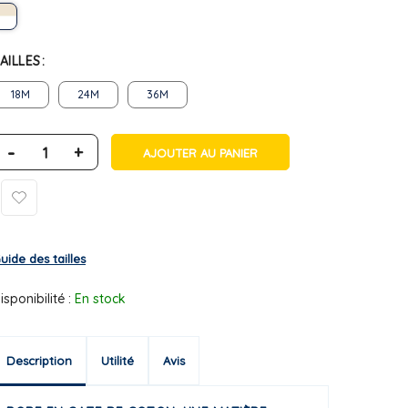
AILLES
18M
24M
36M
-
+
AJOUTER AU PANIER
uide des tailles
isponibilité :
En stock
Description
Utilité
Avis