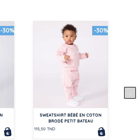
-30%
-30%
L
C
ON
SWEATSHIRT BÉBÉ EN COTON
48,00
BRODÉ PETIT BATEAU
115,50 TND