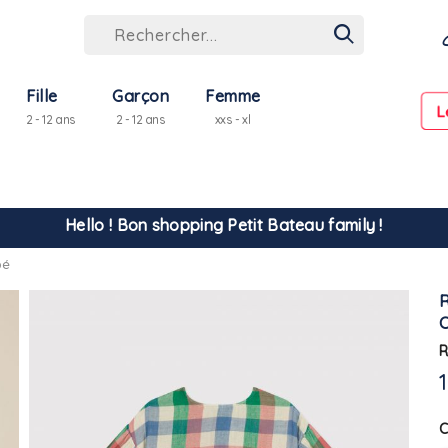
Fille
Garçon
Femme
L
2 - 12 ans
2 - 12 ans
xxs - xl
Hello ! Bon shopping Petit Bateau family !
La livraison est assurée partout en Tunisie !
bé
-10% pour tout paiement par carte bancaire (hors promo)
R