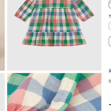
T
G
D