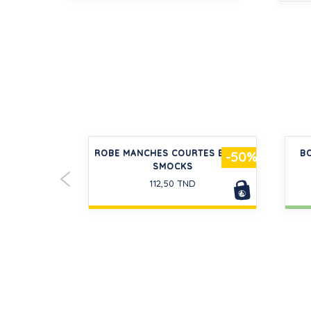
É EN COTON
ROBE MANCHES COURTES BÉBÉ À
BO
-20%
-50%
 ET COL
SMOCKS
112,50 TND
D