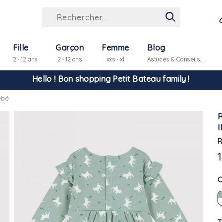
Hello ! Bon shopping Petit Bateau family !
Fille
Garçon
Femme
Blog
2 - 12 ans
2 - 12 ans
xxs - xl
Astuces & Conseils...
La livraison est assurée partout en Tunisie !
ébé
-10% pour tout paiement par carte bancaire (hors promo)
R