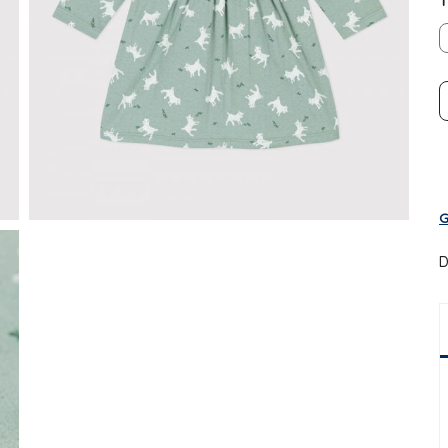
T
G
D