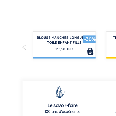
POLO ENFANT
BLOUSE MANCHES LONGUES EN
T
-30%
NI
TOILE ENFANT FILLE
D
136,50 TND
Le savoir-faire
100 ans d'expérience