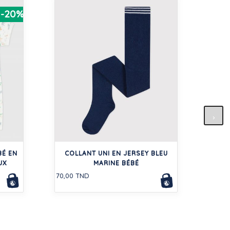
-20%
B
MA
BÉ EN
COLLANT UNI EN JERSEY BLEU
UX
MARINE BÉBÉ
136,5
70,00 TND