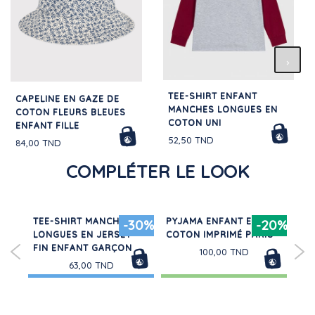
TEE-SHIRT ENFANT
CAPELINE EN GAZE DE
MANCHES LONGUES EN
COTON FLEURS BLEUES
COTON UNI
ENFANT FILLE
52,50 TND
84,00 TND
COMPLÉTER LE LOOK
TEE-SHIRT MANCHES
PYJAMA ENFANT EN
SW
20%
-30%
-20%
TE
LONGUES EN JERSEY
COTON IMPRIMÉ PARIS
MO
FIN ENFANT GARÇON
FIL
100,00 TND
63,00 TND