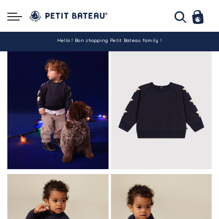
Hello ! Bon shopping Petit Bateau family !
La livraison est assurée partout en Tunisie !
-10% pour tout paiement par carte bancaire (hors promo)