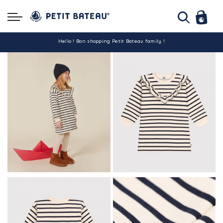
Hello ! Bon shopping Petit Bateau family !
La livraison est assurée partout en Tunisie !
-10% pour tout paiement par carte bancaire (hors promo)