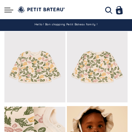
Hello ! Bon shopping Petit Bateau family !
La livraison est assurée partout en Tunisie !
-10% pour tout paiement par carte bancaire (hors promo)