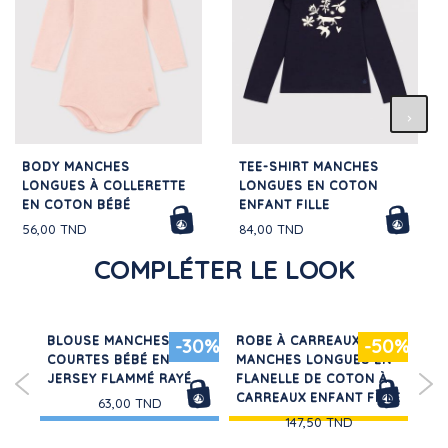
BODY MANCHES
TEE-SHIRT MANCHES
LONGUES À COLLERETTE
LONGUES EN COTON
EN COTON BÉBÉ
ENFANT FILLE
56,00 TND
84,00 TND
COMPLÉTER LE LOOK
BLOUSE MANCHES
ROBE À CARREAUX
BA
30%
-30%
-50%
COURTES BÉBÉ EN
MANCHES LONGUES EN
PO
JERSEY FLAMMÉ RAYÉ
FLANELLE DE COTON À
FL
CARREAUX ENFANT FILLE
63,00 TND
147,50 TND