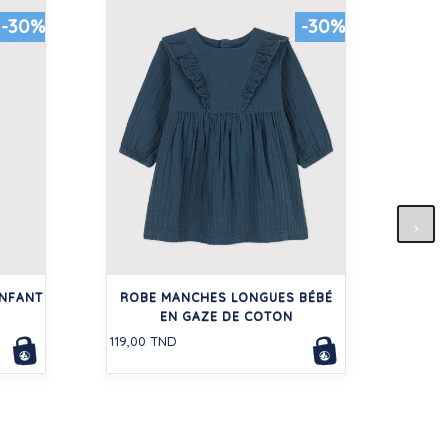
-30%
-30%
LOT 
ARC
ENFANT
ROBE MANCHES LONGUES BÉBÉ
64,00
EN GAZE DE COTON
119,00 TND