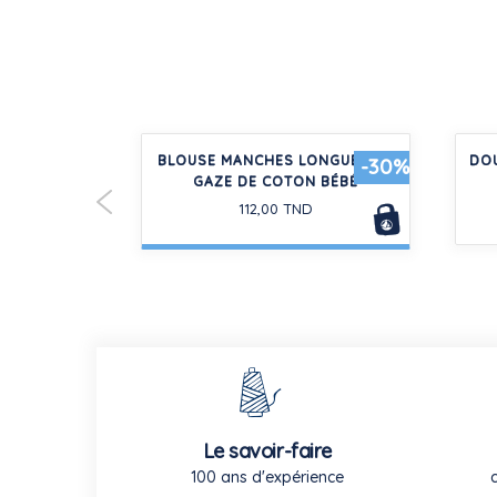
NGUES BÉBÉ
BLOUSE MANCHES LONGUES EN
DO
-30%
-30%
GAZE DE COTON BÉBÉ
D
112,00 TND
Le savoir-faire
100 ans d'expérience