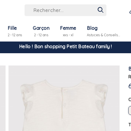
Fille
Garçon
Femme
Blog
2 - 12 ans
2 - 12 ans
xxs - xl
Astuces & Conseils...
Hello ! Bon shopping Petit Bateau family !
La livraison est assurée partout en Tunisie !
R
-10% pour tout paiement par carte bancaire (hors promo)
T