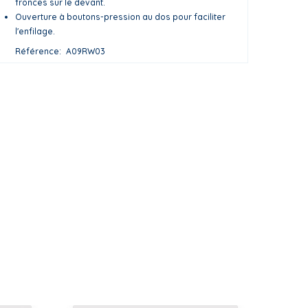
fronces sur le devant.
Ouverture à boutons-pression au dos pour faciliter
l'enfilage.
Référence
A09RW03