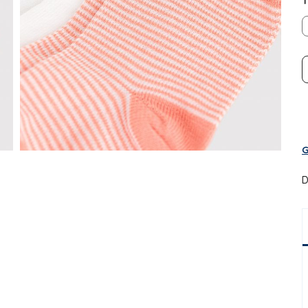
T
G
D