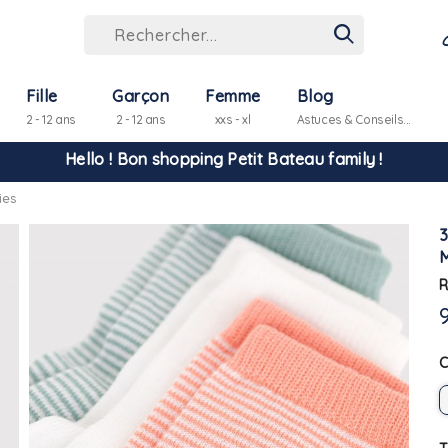
Hello ! Bon shopping Petit Bateau family !
Fille
Garçon
Femme
Blog
2 - 12 ans
2 - 12 ans
xxs - xl
Astuces & Conseils...
La livraison est assurée partout en Tunisie !
ies
-10% pour tout paiement par carte bancaire (hors promo)
R