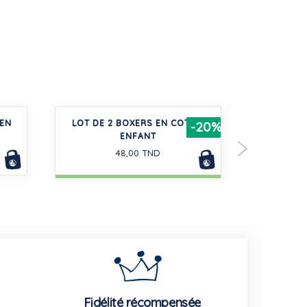
 EN
LOT DE 2 BOXERS EN COTON
T-SHIR
-20%
ENFANT
MANCH
48,00 TND
Fidélité récompensée