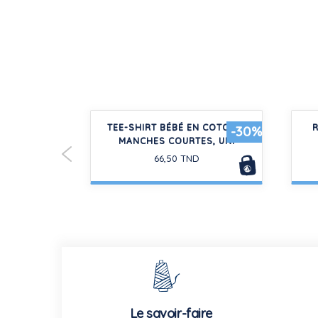
OUFLES BÉBÉ
TEE-SHIRT BÉBÉ EN COTON À
R
-30%
N
MANCHES COURTES, UNI
66,50 TND
Le savoir-faire