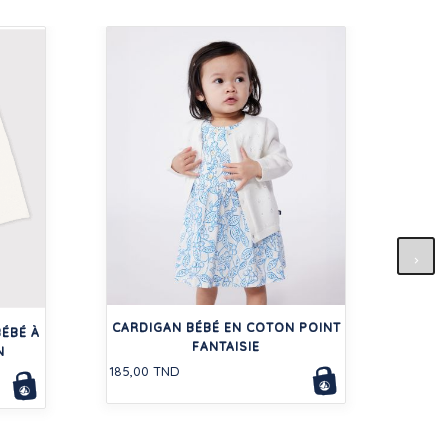
RO
CARDIGAN BÉBÉ EN COTON POINT
126,0
ÉBÉ À
FANTAISIE
N
185,00 TND