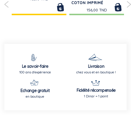
NIE
COTON IMPRIMÉ
156,00 TND
Le savoir-faire
Livraison
100 ans d'expérience
chez vous et en boutique !
Fidélité récompensée
Echange gratuit
1 Dinar = 1 point
en boutique