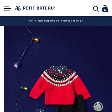
Hello ! Bon shopping Petit Bateau family !
La livraison est assurée partout en Tunisie !
-10% pour tout paiement par carte bancaire (hors promo)