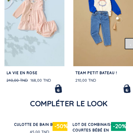
LA VIE EN ROSE
TEAM PETIT BATEAU !
240,00 TND
168,00 TND
210,00 TND
COMPLÉTER LE LOOK
N
CULOTTE DE BAIN BÉBÉ
LOT DE COMBINAISONS
30%
-50%
-20%
COURTES BÉBÉ EN
45,00 TND