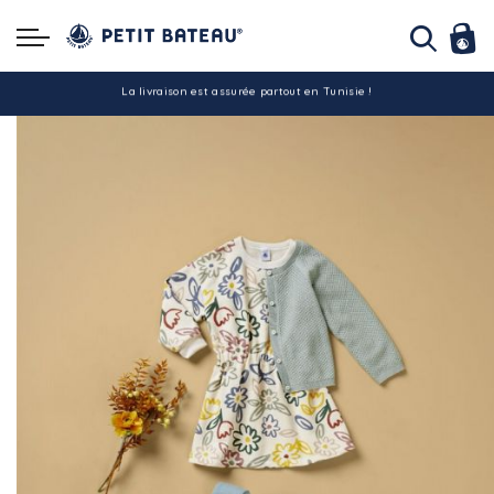
Hello ! Bon shopping Petit Bateau family !
La livraison est assurée partout en Tunisie !
-10% pour tout paiement par carte bancaire (hors promo)