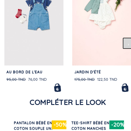
AU BORD DE L'EAU
JARDIN D'ÉTÉ
95,00 TND
76,00 TND
175,00 TND
122,50 TND
COMPLÉTER LE LOOK
PANTALON BÉBÉ EN
TEE-SHIRT BÉBÉ EN
30%
-50%
-20%
LLE
COTON SOUPLE UNI
COTON MANCHES