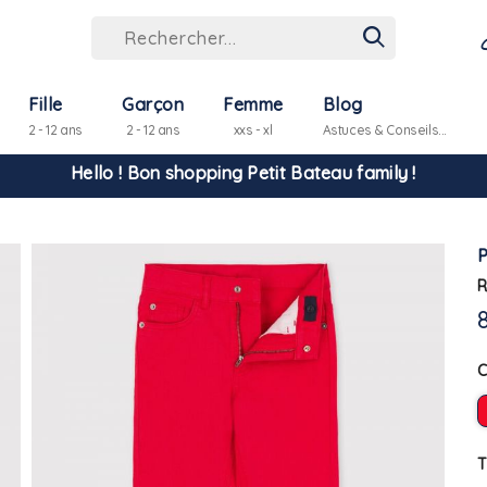
Hello ! Bon shopping Petit Bateau family !
Fille
Garçon
Femme
Blog
2 - 12 ans
2 - 12 ans
xxs - xl
Astuces & Conseils...
La livraison est assurée partout en Tunisie !
-10% pour tout paiement par carte bancaire (hors promo)
R
T