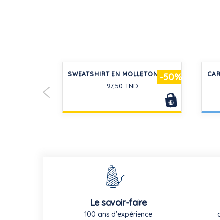
ES EN GAZE
SWEATSHIRT EN MOLLETON BÉBÉ
CAR
-30%
-50%
T FILLE
97,50 TND
D
Le savoir-faire
100 ans d'expérience