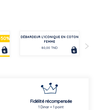
EN
DÉBARDEUR L'ICONIQUE EN COTON
TEE-SHIRT
-50%
FEMME
ENFAN
80,00 TND
Fidélité récompensée
1 Dinar = 1 point