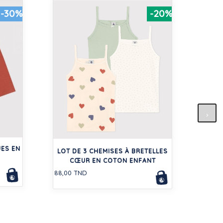
-30%
-20%
LO
ES EN
128,0
LOT DE 3 CHEMISES À BRETELLES
CŒUR EN COTON ENFANT
88,00 TND