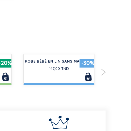
COTON
ROBE BÉBÉ EN LIN SANS MANCHES
PANTALON
-20%
-30%
147,00 TND