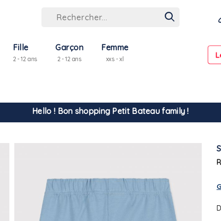
Fille
Garçon
Femme
L
2 - 12 ans
2 - 12 ans
xxs - xl
Hello ! Bon shopping Petit Bateau family !
La livraison est assurée partout en Tunisie !
R
-10% pour tout paiement par carte bancaire (hors promo)
G
D