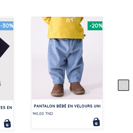
-30%
-20%
80,00
PANTALON BÉBÉ EN VELOURS UNI
ES EN
140,00 TND