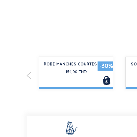
 EN COTON
ROBE MANCHES COURTES BÉBÉ
SO
-30%
-30%
E
154,00 TND