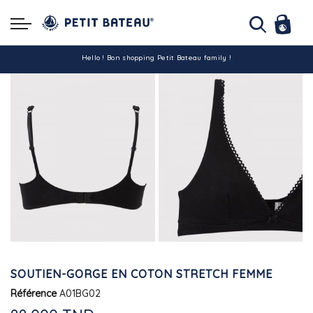
Hello ! Bon shopping Petit Bateau family !
La livraison est assurée partout en Tunisie !
-10% pour tout paiement par carte bancaire (hors promo)
SOUTIEN-GORGE EN COTON STRETCH FEMME
Référence
A01BG02