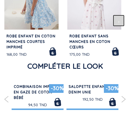
ROBE ENFANT EN COTON
ROBE ENFANT SANS
MANCHES COURTES
MANCHES EN COTON
IMPRIMÉ
CŒURS
168,00 TND
175,00 TND
COMPLÉTER LE LOOK
COMBINAISON IMPRIMÉE
SALOPETTE ENFANT EN
5 P
30%
-30%
-30%
EN GAZE DE COTON
DENIM UNIE
CH
BÉBÉ
CO
192,50 TND
94,50 TND