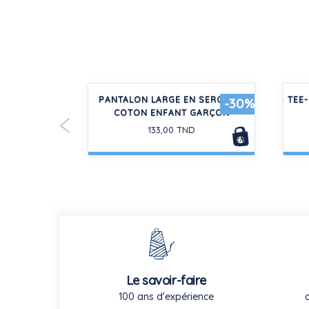
EN COTON
PANTALON LARGE EN SERGE DE
TEE-
-50%
-30%
À RAYURES
COTON ENFANT GARÇON
133,00 TND
Le savoir-faire
100 ans d'expérience