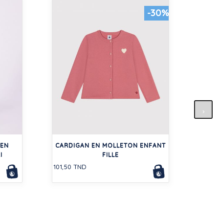
-30%
TE
COU
 EN
CARDIGAN EN MOLLETON ENFANT
87,50
I
FILLE
101,50 TND