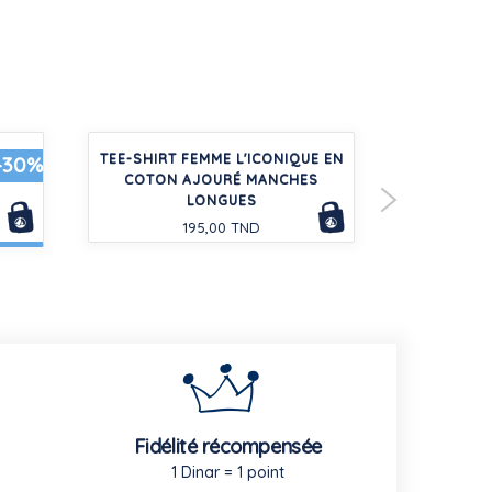
É EN
TEE-SHIRT FEMME L'ICONIQUE EN
CHEMISE E
-30%
COTON AJOURÉ MANCHES
MAN
LONGUES
195,00 TND
Fidélité récompensée
1 Dinar = 1 point