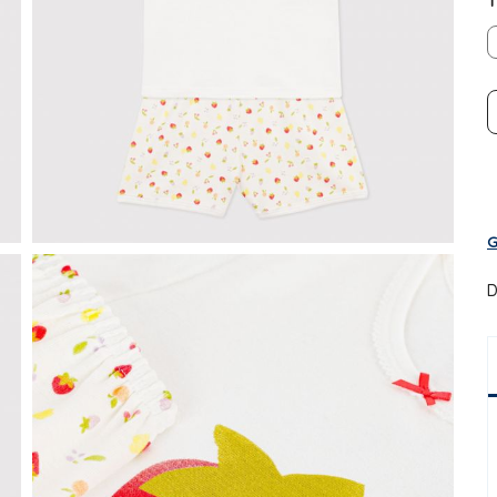
T
G
D