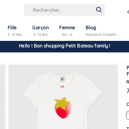
Fille
Garçon
Femme
Blog
Hello ! Bon shopping Petit Bateau family !
2 - 12 ans
2 - 12 ans
xxs - xl
Astuces & Conseils...
La livraison est assurée partout en Tunisie !
-10% pour tout paiement par carte bancaire (hors promo)
R