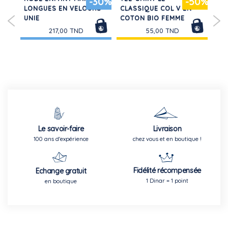
50%
-30%
-50%
LONGUES EN VELOURS
CLASSIQUE COL V EN
JE
UNIE
COTON BIO FEMME
FIL
217,00 TND
55,00 TND
Le savoir-faire
Livraison
100 ans d'expérience
chez vous et en boutique !
Fidélité récompensée
Echange gratuit
1 Dinar = 1 point
en boutique