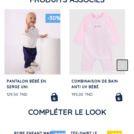
-30%
PANTALON BÉBÉ EN
COMBINAISON DE BAIN
SERGE UNI
ANTI UV BÉBÉ
129,50 TND
195,00 TND
COMPLÉTER LE LOOK
N
ROBE ENFANT MANCHES
TEE-SHIRT LE
TEE