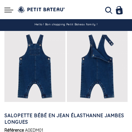
Hello ! Bon shopping Petit Bateau family !
La livraison est assurée partout en Tunisie !
-10% pour tout paiement par carte bancaire (hors promo)
SALOPETTE BÉBÉ EN JEAN ÉLASTHANNE JAMBES
LONGUES
Référence
A0EDM01