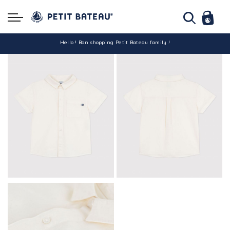
Hello ! Bon shopping Petit Bateau family !
La livraison est assurée partout en Tunisie !
-10% pour tout paiement par carte bancaire (hors promo)