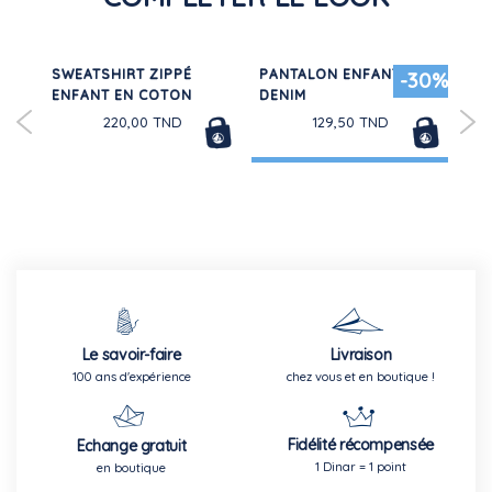
 EN
SWEATSHIRT ZIPPÉ
PANTALON ENFANT EN
CO
50%
-30%
ENFANT EN COTON
DENIM
EN
BÉ
220,00 TND
129,50 TND
Le savoir-faire
Livraison
100 ans d'expérience
chez vous et en boutique !
Fidélité récompensée
Echange gratuit
1 Dinar = 1 point
en boutique