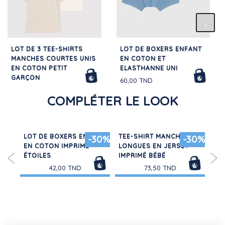
LOT DE 3 TEE-SHIRTS
LOT DE BOXERS ENFANT
MANCHES COURTES UNIS
EN COTON ET
EN COTON PETIT
ELASTHANNE UNI
GARÇON
60,00 TND
116,00 TND
COMPLÉTER LE LOOK
URS
LOT DE BOXERS ENFANT
TEE-SHIRT MANCHES
PA
30%
-30%
-30%
EN COTON IMPRIMÉ
LONGUES EN JERSEY
EN
ÉTOILES
IMPRIMÉ BÉBÉ
42,00 TND
73,50 TND