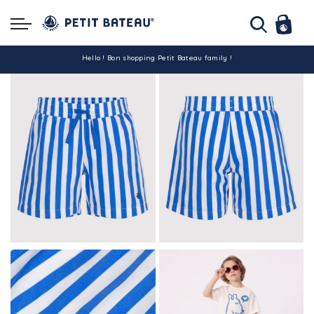
Hello ! Bon shopping Petit Bateau family !
La livraison est assurée partout en Tunisie !
-10% pour tout paiement par carte bancaire (hors promo)