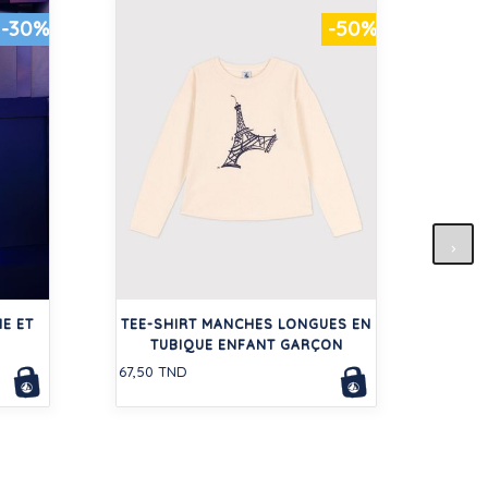
-30%
-50%
VEST
E ET
TEE-SHIRT MANCHES LONGUES EN
260,0
TUBIQUE ENFANT GARÇON
67,50 TND