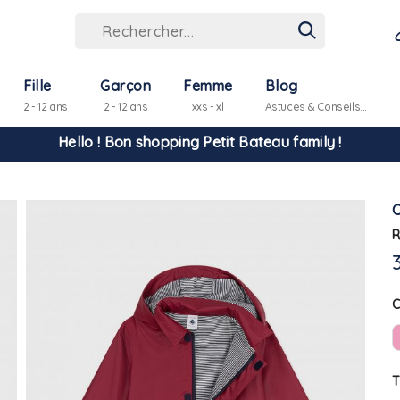
Fille
Garçon
Femme
Blog
2 - 12 ans
2 - 12 ans
xxs - xl
Astuces & Conseils...
Hello ! Bon shopping Petit Bateau family !
La livraison est assurée partout en Tunisie !
R
-10% pour tout paiement par carte bancaire (hors promo)
T