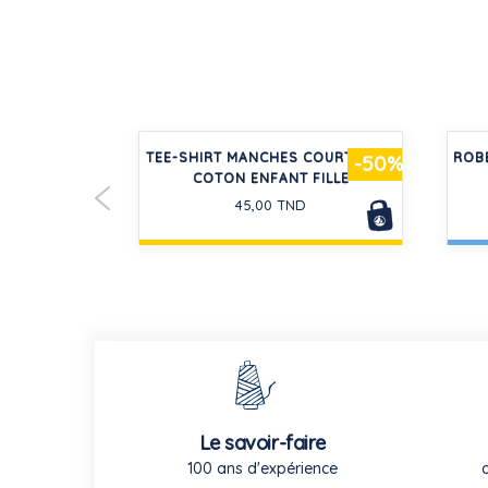
ENFANT EN
TEE-SHIRT MANCHES COURTES EN
ROB
-50%
E IMPRIMÉ
COTON ENFANT FILLE
45,00 TND
Le savoir-faire
100 ans d'expérience