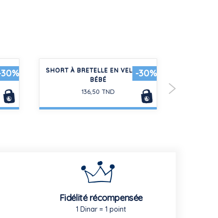
ES EN
SHORT À BRETELLE EN VELOURS
PYJAMA B
-30%
-30%
BÉBÉ
IM
136,50 TND
Fidélité récompensée
1 Dinar = 1 point