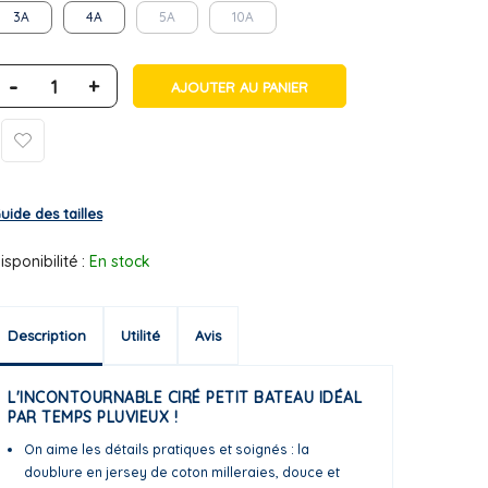
3A
4A
5A
10A
-
+
AJOUTER AU PANIER
uide des tailles
isponibilité :
En stock
Description
Utilité
Avis
L'INCONTOURNABLE CIRÉ PETIT BATEAU IDÉAL
PAR TEMPS PLUVIEUX !
On aime les détails pratiques et soignés : la
doublure en jersey de coton milleraies, douce et