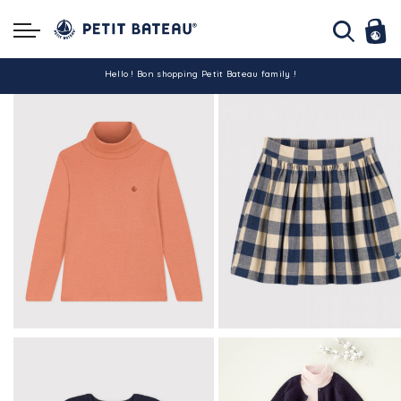
Hello ! Bon shopping Petit Bateau family !
La livraison est assurée partout en Tunisie !
-10% pour tout paiement par carte bancaire (hors promo)