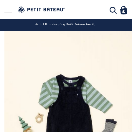
Hello ! Bon shopping Petit Bateau family !
La livraison est assurée partout en Tunisie !
-10% pour tout paiement par carte bancaire (hors promo)