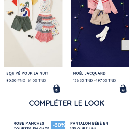
EQUIPÉ POUR LA NUIT
NOËL JACQUARD
80,00 TND
64,00 TND
136,50 TND
497,00 TND
COMPLÉTER LE LOOK
ROBE MANCHES
PANTALON BÉBÉ EN
30%
-30%
EN
COURTES EN GAZE DE
VELOURS UNI