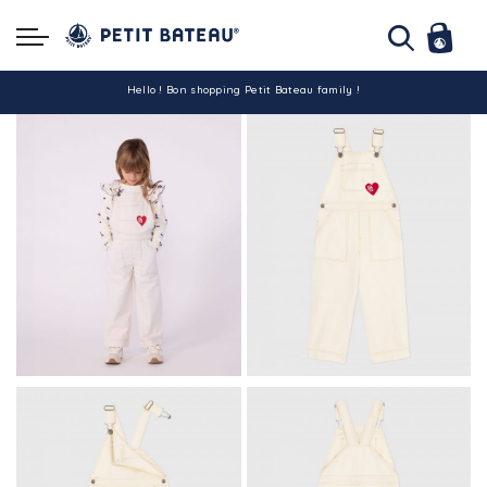
Hello ! Bon shopping Petit Bateau family !
La livraison est assurée partout en Tunisie !
-10% pour tout paiement par carte bancaire (hors promo)