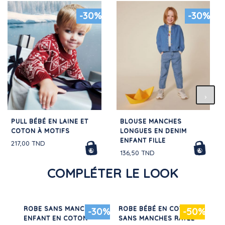
-30%
-30%
PULL BÉBÉ EN LAINE ET
BLOUSE MANCHES
COTON À MOTIFS
LONGUES EN DENIM
ENFANT FILLE
217,00 TND
136,50 TND
COMPLÉTER LE LOOK
IN
ROBE SANS MANCHE
ROBE BÉBÉ EN COTON
SOI
-30%
-50%
ENFANT EN COTON
SANS MANCHES RAYÉE
11