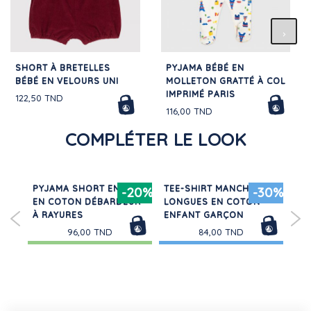
SHORT À BRETELLES
PYJAMA BÉBÉ EN
BÉBÉ EN VELOURS UNI
MOLLETON GRATTÉ À COL
IMPRIMÉ PARIS
122,50 TND
116,00 TND
COMPLÉTER LE LOOK
ME
PYJAMA SHORT ENFANT
TEE-SHIRT MANCHES
LOT
-20%
-30%
EN COTON DÉBARDEUR
LONGUES EN COTON
MA
À RAYURES
ENFANT GARÇON
UN
GA
96,00 TND
84,00 TND