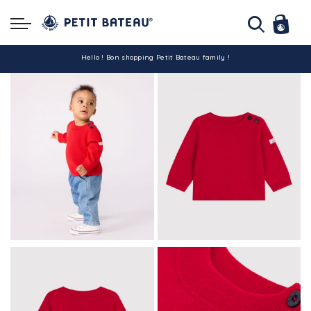
Hello ! Bon shopping Petit Bateau family !
La livraison est assurée partout en Tunisie !
-10% pour tout paiement par carte bancaire (hors promo)