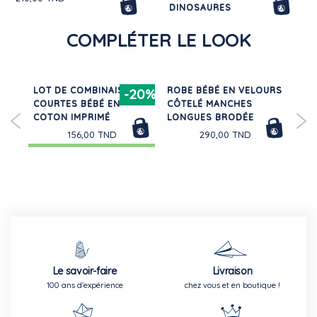
DINOSAURES
96,00 TND
COMPLÉTER LE LOOK
EN
LOT DE COMBINAISONS
ROBE BÉBÉ EN VELOURS
BE
-20%
COURTES BÉBÉ EN
CÔTELÉ MANCHES
EN
COTON IMPRIMÉ
LONGUES BRODÉE
RA
156,00 TND
290,00 TND
Le savoir-faire
Livraison
100 ans d'expérience
chez vous et en boutique !