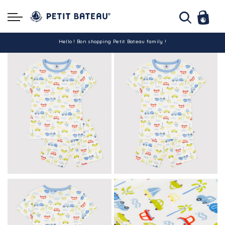
Hello ! Bon shopping Petit Bateau family !
La livraison est assurée partout en Tunisie !
-10% pour tout paiement par carte bancaire (hors promo)