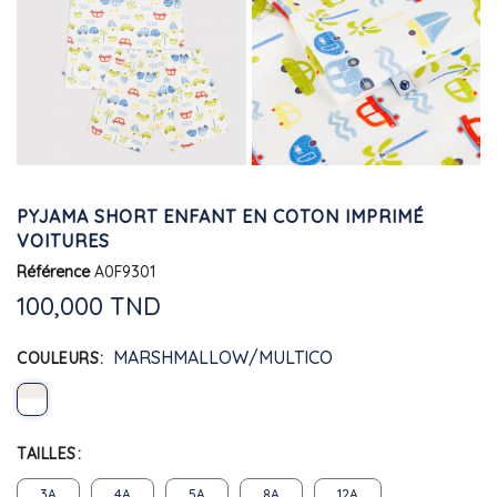
PYJAMA SHORT ENFANT EN COTON IMPRIMÉ
VOITURES
Référence
A0F9301
100,000 TND
MARSHMALLOW/MULTICO
COULEURS
TAILLES
3A
4A
5A
8A
12A