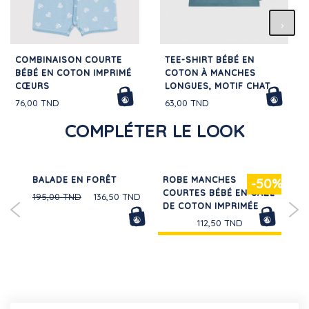
COMBINAISON COURTE
TEE-SHIRT BÉBÉ EN
BÉBÉ EN COTON IMPRIMÉ
COTON À MANCHES
CŒURS
LONGUES, MOTIF CHAT
76,00 TND
63,00 TND
COMPLÉTER LE LOOK
EN
BALADE EN FORÊT
ROBE MANCHES
RO
30%
-50%
É
COURTES BÉBÉ EN GAZE
LO
195,00 TND
136,50 TND
DE COTON IMPRIMÉE
BÉ
112,50 TND