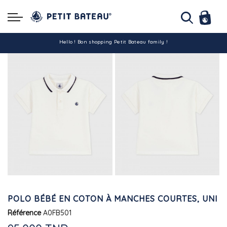
Hello ! Bon shopping Petit Bateau family !
La livraison est assurée partout en Tunisie !
-10% pour tout paiement par carte bancaire (hors promo)
POLO BÉBÉ EN COTON À MANCHES COURTES, UNI
Référence
A0FB501