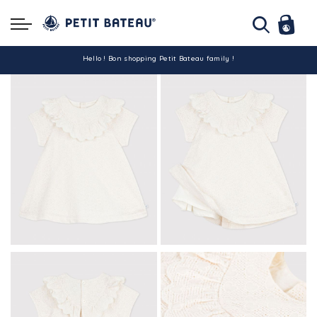
Hello ! Bon shopping Petit Bateau family !
La livraison est assurée partout en Tunisie !
-10% pour tout paiement par carte bancaire (hors promo)