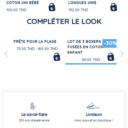
COTON UNI BÉBÉ
LONGUES UNIE
100,00 TND
192,50 TND
COMPLÉTER LE LOOK
PRÊTE POUR LA PLAGE
LOT DE 3 BOXERS
CO
-30%
FUSÉES EN COTON
EN
73,50 TND
185,50 TND
ENFANT
BÉ
63,00 TND
Le savoir-faire
Livraison
100 ans d'expérience
chez vous et en boutique !